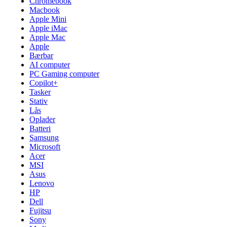
Chromebook
Macbook
Apple Mini
Apple iMac
Apple Mac
Apple
Bærbar
AI computer
PC Gaming computer
Copilot+
Tasker
Stativ
Lås
Oplader
Batteri
Samsung
Microsoft
Acer
MSI
Asus
Lenovo
HP
Dell
Fujitsu
Sony