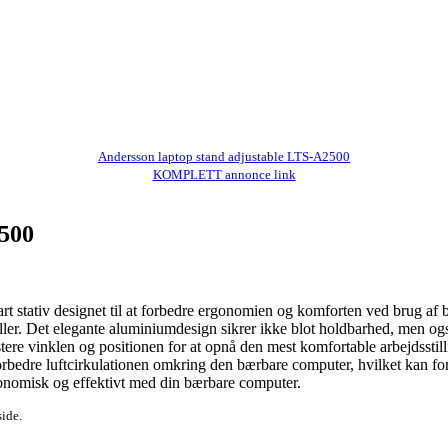
Andersson laptop stand adjustable LTS-A2500
KOMPLETT annonce link
2500
t stativ designet til at forbedre ergonomien og komforten ved brug af b
eller. Det elegante aluminiumdesign sikrer ikke blot holdbarhed, men ogs
re vinklen og positionen for at opnå den mest komfortable arbejdsstill
at forbedre luftcirkulationen omkring den bærbare computer, hvilket kan
ergonomisk og effektivt med din bærbare computer.
side.