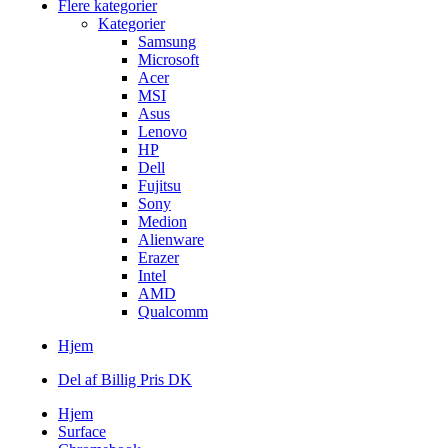
Flere kategorier
Kategorier
Samsung
Microsoft
Acer
MSI
Asus
Lenovo
HP
Dell
Fujitsu
Sony
Medion
Alienware
Erazer
Intel
AMD
Qualcomm
Hjem
Del af Billig Pris DK
Hjem
Surface