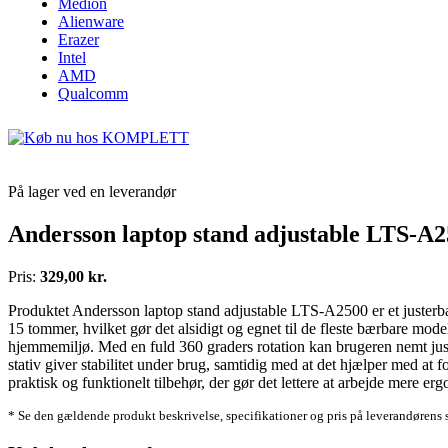
Medion
Alienware
Erazer
Intel
AMD
Qualcomm
På lager ved en leverandør
Andersson laptop stand adjustable LTS-A
Pris:
329,00 kr.
Produktet Andersson laptop stand adjustable LTS-A2500 er et justerbar
15 tommer, hvilket gør det alsidigt og egnet til de fleste bærbare mod
hjemmemiljø. Med en fuld 360 graders rotation kan brugeren nemt juste
stativ giver stabilitet under brug, samtidig med at det hjælper med 
praktisk og funktionelt tilbehør, der gør det lettere at arbejde mere 
* Se den gældende produkt beskrivelse, specifikationer og pris på leverandørens 