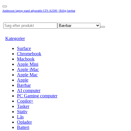
Andersson laptop stand adjustable LTS-A2500 | Billig bærbar
Kategorier
Surface
Chromebook
Macbook
Apple Mini
Apple iMac
Apple Mac
Apple
Bærbar
AI computer
PC Gaming computer
Copilot+
Tasker
Stativ
Lås
Oplader
Batteri