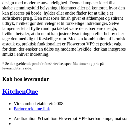
design med moderne anvendelighed. Denne lampe er ideel til at
skabe stemningsfuld belysning i hjemmet eller på kontoret, hvor den
kan placeres på borde, hylder eller andre flader for at tilføje et
sofistikeret præg. Den mat sorte finish giver et afdæmpet og stilrent
udtryk, hvilket gør den velegnet til forskellige indretninger. Selve
lampen er let at flytte rundt på takket være dens bærbare design,
hvilket betyder, at du nemt kan justere lysretningen efter behov eller
tage den med dig til forskellige rum. Med sin kombination af ikonisk
æstetik og praktisk funktionalitet er Flowerpot VP9 et perfekt valg
for dem, der ønsker en tidløs og moderne lyskilde, der kan integreres
smukt i enhver indretning.
* Se den gældende produkt beskrivelse, specifikationer og pris på
leverandørens side.
Køb hos leverandør
KitchenOne
Virksomhed etableret: 2008
Partner reklame link
Andtradition &Tradition Flowerpot VP9 bærbar lampe, mat sor