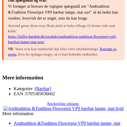
Om spørgsmål og svar:
Vi forsøger at besvare de vigtigste spørgsmål om "Andtradition
&Tradition Flowerpot VP9 bærbar lampe, mat sort" så du bedre kan
vurdere, hvorvidt det er noget, som du kan bruge.
Anvend gerne disse svar. Husk altid at linke tilbage til denne side som
kilde:
https://billig-baerbar.dk/produkt/andtradition-tradition-flowerpot-vp9-
baerbar-lampe-mat-sort/
NB
: Vores svar kan indeholde fejl eller være ufuldstændige.
Kontakt os
gerne
, hvis du opdager noget, så vi kan forbedre indholdet.
Mere information
Kategorier :
[Bærbar]
EAN :
5705385036662
KitchenOne reklame
Mere information
Andtradition &Tradition Flowerpot VP9 bærbar lampe, mat