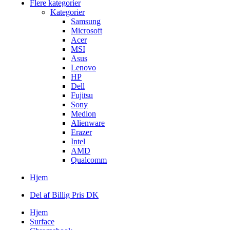
Flere kategorier
Kategorier
Samsung
Microsoft
Acer
MSI
Asus
Lenovo
HP
Dell
Fujitsu
Sony
Medion
Alienware
Erazer
Intel
AMD
Qualcomm
Hjem
Del af Billig Pris DK
Hjem
Surface