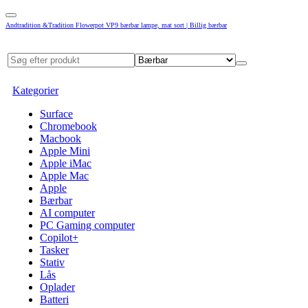
Andtradition &Tradition Flowerpot VP9 bærbar lampe, mat sort | Billig bærbar
Kategorier
Surface
Chromebook
Macbook
Apple Mini
Apple iMac
Apple Mac
Apple
Bærbar
AI computer
PC Gaming computer
Copilot+
Tasker
Stativ
Lås
Oplader
Batteri