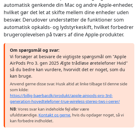
automatisk genkende din Mac og andre Apple-enheder,
hvilket gør det let at skifte mellem dine enheder uden
besvær. Derudover understøtter de funktioner som
automatisk opkalds- og lydstyrkeskift, hvilket forbedrer
brugeroplevelsen på tværs af dine Apple-produkter.
Om spørgsmål og svar:
Vi forsøger at besvare de vigtigste spørgsmål om "Apple
AirPods Pro 3. gen 2025 Ægte trådløse øretelefoner Hvid"
så du bedre kan vurdere, hvorvidt det er noget, som du
kan bruge.
Anvend gerne disse svar. Husk altid at linke tilbage til denne side
som kilde:
https://billig-baerbar.dk/produkt/apple-airpods-pro-3rd-
generation-hovedtelefoner-true-wireless-stereo-tws-i-oerer/
NB
: Vores svar kan indeholde fejl eller være
ufuldstændige.
Kontakt os gerne
, hvis du opdager noget, så vi
kan forbedre indholdet.