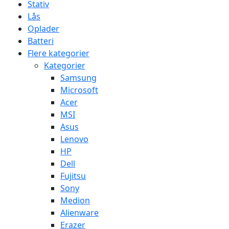
Stativ
Lås
Oplader
Batteri
Flere kategorier
Kategorier
Samsung
Microsoft
Acer
MSI
Asus
Lenovo
HP
Dell
Fujitsu
Sony
Medion
Alienware
Erazer