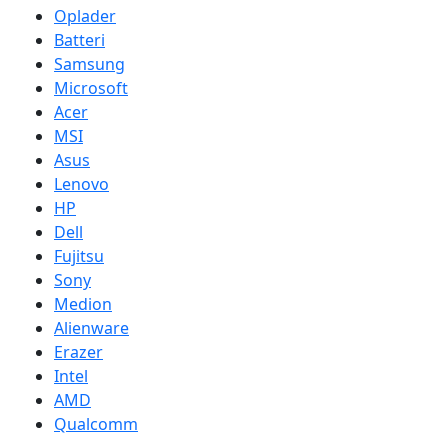
Oplader
Batteri
Samsung
Microsoft
Acer
MSI
Asus
Lenovo
HP
Dell
Fujitsu
Sony
Medion
Alienware
Erazer
Intel
AMD
Qualcomm