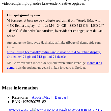
videoredigering og andre krævende kreative opgaver.
Om spørgsmål og svar:
Vi forsøger at besvare de vigtigste spørgsmål om "Apple iMac with
4.5K Retina display - alt-i-én M4 - 24 GB - SSD 512 GB - LED 24"
- dansk" så du bedre kan vurdere, hvorvidt det er noget, som du kan
bruge.
Anvend gerne disse svar. Husk altid at linke tilbage til denne side som
kilde:
https://billig-baerbar.dk/produkt/apple-imac-with-4-5k-retina-display-
alt-i-en-m4-24-gb-ssd-512-gb-led-24-dansk/
NB
: Vores svar kan indeholde fejl eller være ufuldstændige.
Kontakt os
gerne
, hvis du opdager noget, så vi kan forbedre indholdet.
Mere information
Kategorier :
[Apple iMac]
[Bærbar]
EAN :
195950075182
FØNIKS reklame