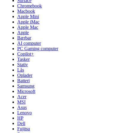
Surface
Chromebook
Macbook
Apple Mini
Apple iMac
Apple Mac
Apple
Bærbar
AI computer
PC Gaming computer
Copilot+
Tasker
Stativ
Lås
Oplader
Batteri
Samsung
Microsoft
Acer
MSI
Asus
Lenovo
HP
Dell
Fujitsu