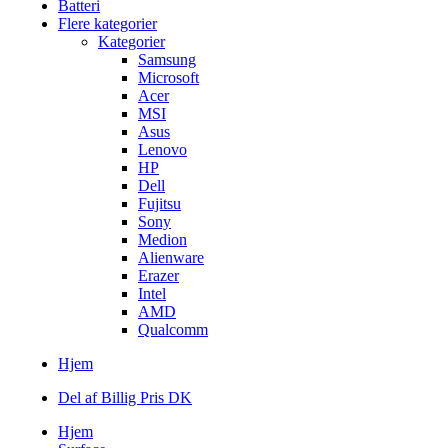
Batteri
Flere kategorier
Kategorier
Samsung
Microsoft
Acer
MSI
Asus
Lenovo
HP
Dell
Fujitsu
Sony
Medion
Alienware
Erazer
Intel
AMD
Qualcomm
Hjem
Del af Billig Pris DK
Hjem