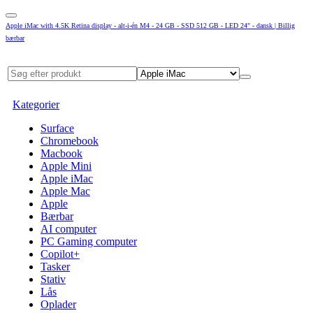
Apple iMac with 4.5K Retina display - alt-i-én M4 - 24 GB - SSD 512 GB - LED 24" - dansk | Billig
bærbar
Kategorier
Surface
Chromebook
Macbook
Apple Mini
Apple iMac
Apple Mac
Apple
Bærbar
AI computer
PC Gaming computer
Copilot+
Tasker
Stativ
Lås
Oplader