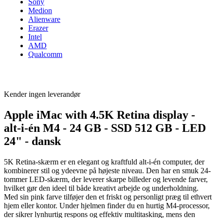
Sony
Medion
Alienware
Erazer
Intel
AMD
Qualcomm
Kender ingen leverandør
Apple iMac with 4.5K Retina display -
alt-i-én M4 - 24 GB - SSD 512 GB - LED
24" - dansk
5K Retina-skærm er en elegant og kraftfuld alt-i-én computer, der
kombinerer stil og ydeevne på højeste niveau. Den har en smuk 24-
tommer LED-skærm, der leverer skarpe billeder og levende farver,
hvilket gør den ideel til både kreativt arbejde og underholdning.
Med sin pink farve tilføjer den et friskt og personligt præg til ethvert
hjem eller kontor. Under hjelmen finder du en hurtig M4-processor,
der sikrer lynhurtig respons og effektiv multitasking, mens den