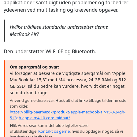
applikationer samtidigt uden problemer og forbedrer
ydeevnen ved multitasking og krævende opgaver.
Hvilke trådløse standarder understøtter denne
MacBook Air?
Den understøtter Wi-Fi 6E og Bluetooth.
Om spørgsmål og svar:
Vi forsøger at besvare de vigtigste spørgsmål om "Apple
MacBook Air 15,3" med M4-processor, 24 GB RAM og 512
GB SSD" så du bedre kan vurdere, hvorvidt det er noget,
som du kan bruge.
Anvend gerne disse svar. Husk altid at linke tilbage til denne side
som kilde:
https://billig-baerbar.dk/produkt/apple-macbook-air-15-3-24gb-
512gb-apple-m4-10-core-midnat/
NB
: Vores svar kan indeholde fejl eller være
ufuldstændige.
Kontakt os gerne
, hvis du opdager noget, så vi
kan forbedre indholdet.