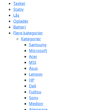
Tasker
Stativ
Lås
Oplader
Batteri
Flere kategorier
Kategorier
Samsung
Microsoft
Acer
MSI
Asus
Lenovo
HP
Dell
Fujitsu
Sony
Medion
Alienware