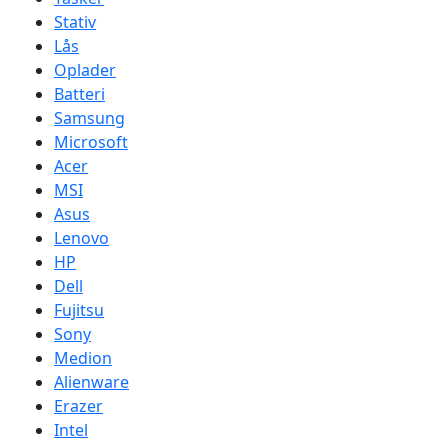
Stativ
Lås
Oplader
Batteri
Samsung
Microsoft
Acer
MSI
Asus
Lenovo
HP
Dell
Fujitsu
Sony
Medion
Alienware
Erazer
Intel