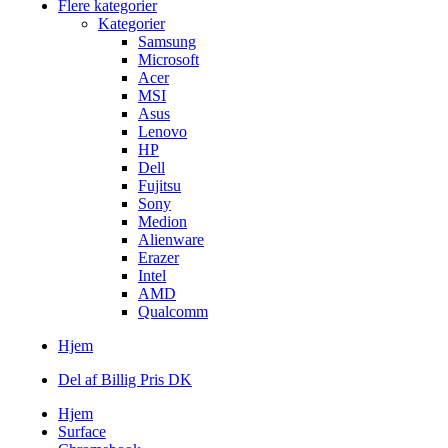
Flere kategorier
Kategorier
Samsung
Microsoft
Acer
MSI
Asus
Lenovo
HP
Dell
Fujitsu
Sony
Medion
Alienware
Erazer
Intel
AMD
Qualcomm
Hjem
Del af Billig Pris DK
Hjem
Surface