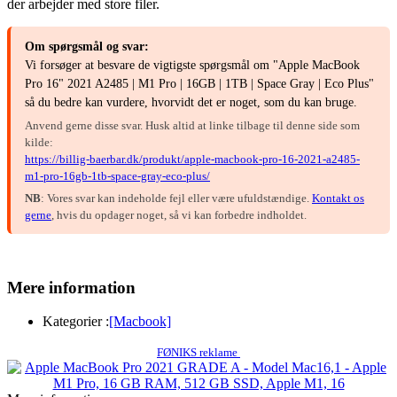
der arbejder med store filer.
Om spørgsmål og svar:
Vi forsøger at besvare de vigtigste spørgsmål om "Apple MacBook
Pro 16" 2021 A2485 | M1 Pro | 16GB | 1TB | Space Gray | Eco Plus"
så du bedre kan vurdere, hvorvidt det er noget, som du kan bruge.
Anvend gerne disse svar. Husk altid at linke tilbage til denne side som
kilde:
https://billig-baerbar.dk/produkt/apple-macbook-pro-16-2021-a2485-
m1-pro-16gb-1tb-space-gray-eco-plus/
NB
: Vores svar kan indeholde fejl eller være ufuldstændige.
Kontakt os
gerne
, hvis du opdager noget, så vi kan forbedre indholdet.
Mere information
Kategorier :
[Macbook]
FØNIKS reklame