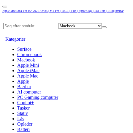
Apple MacBook Pro 16" 2021 A2485 | M1 Pro | 16GB | 1TB | Space Gray | Eco Plus | Billig bærbar
Kategorier
Surface
Chromebook
Macbook
Apple Mini
Apple iMac
Apple Mac
Apple
Bærbar
AI computer
PC Gaming computer
Copilot+
Tasker
Stativ
Lås
Oplader
Batteri