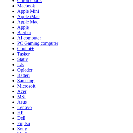
Chromebook
Macbook
Apple Mini
Apple iMac
Apple Mac
Apple
Bærbar
AI computer
PC Gaming computer
Copilot+
Tasker
Stativ
Lås
Oplader
Batteri
Samsung
Microsoft
Acer
MSI
Asus
Lenovo
HP
Dell
Fujitsu
Sony