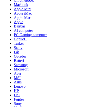
Chromebook
Macbook
Apple Mini
Apple iMac
Apple Mac
Apple
Bærbar
AI computer
PC Gaming computer
Copilot+
Tasker
Stativ
Lås
Oplader
Batteri
Samsung
Microsoft
Acer
MSI
Asus
Lenovo
HP
Dell
Fujitsu
Sony