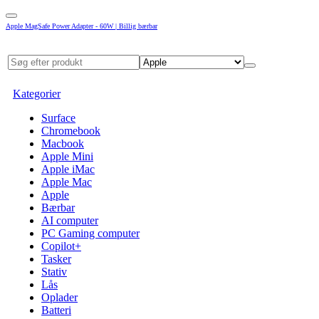
Apple MagSafe Power Adapter - 60W | Billig bærbar
Kategorier
Surface
Chromebook
Macbook
Apple Mini
Apple iMac
Apple Mac
Apple
Bærbar
AI computer
PC Gaming computer
Copilot+
Tasker
Stativ
Lås
Oplader
Batteri