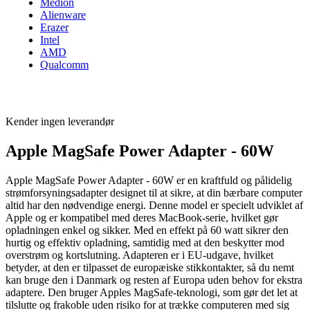
Medion
Alienware
Erazer
Intel
AMD
Qualcomm
Kender ingen leverandør
Apple MagSafe Power Adapter - 60W
Apple MagSafe Power Adapter - 60W er en kraftfuld og pålidelig
strømforsyningsadapter designet til at sikre, at din bærbare computer
altid har den nødvendige energi. Denne model er specielt udviklet af
Apple og er kompatibel med deres MacBook-serie, hvilket gør
opladningen enkel og sikker. Med en effekt på 60 watt sikrer den
hurtig og effektiv opladning, samtidig med at den beskytter mod
overstrøm og kortslutning. Adapteren er i EU-udgave, hvilket
betyder, at den er tilpasset de europæiske stikkontakter, så du nemt
kan bruge den i Danmark og resten af Europa uden behov for ekstra
adaptere. Den bruger Apples MagSafe-teknologi, som gør det let at
tilslutte og frakoble uden risiko for at trække computeren med sig