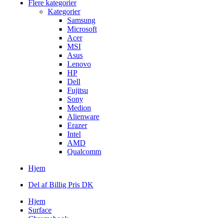
Flere kategorier
Kategorier
Samsung
Microsoft
Acer
MSI
Asus
Lenovo
HP
Dell
Fujitsu
Sony
Medion
Alienware
Erazer
Intel
AMD
Qualcomm
Hjem
Del af Billig Pris DK
Hjem
Surface