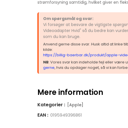
strømforsyning samtidig, hvilket giver en fleks
Om spørgsmål og svar:
Vi forsøger at besvare de vigtigste spørg
Videoadapter Hvid" så du bedre kan vurdere
som du kan bruge.
Anvend gerne disse svar. Husk altid at linke t
kilde:
https://billig-baerbar.dk/produkt/apple-vid
NB
: Vores svar kan indeholde fejl eller være
gerne
, hvis du opdager noget, så vi kan forbe
Mere information
Kategorier :
[Apple]
EAN :
0195949396861