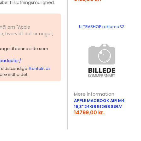
ibel tilslutningsmulighed.
smål om "Apple
ULTRASHOP reklame
, hvorvidt det er noget,
ilbage til denne side som
eoadapter/
 ufuldstændige.
Kontakt os
dre indholdet.
Mere information
APPLE MACBOOK AIR M4
15,3" 24GB 512GB SØLV
14799,00 kr.