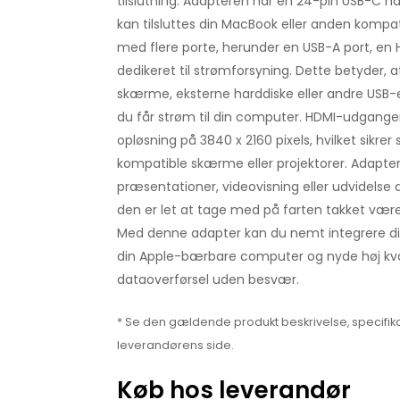
tilslutning. Adapteren har en 24-pin USB-C 
kan tilsluttes din MacBook eller anden kompa
med flere porte, herunder en USB-A port, en
dedikeret til strømforsyning. Dette betyder, 
skærme, eksterne harddiske eller andre USB
du får strøm til din computer. HDMI-udgangen
opløsning på 3840 x 2160 pixels, hvilket sikrer 
kompatible skærme eller projektorer. Adapteren
præsentationer, videovisning eller udvidelse 
den er let at tage med på farten takket vær
Med denne adapter kan du nemt integrere d
din Apple-bærbare computer og nyde høj kva
dataoverførsel uden besvær.
* Se den gældende produkt beskrivelse, specifika
leverandørens side.
Køb hos leverandør