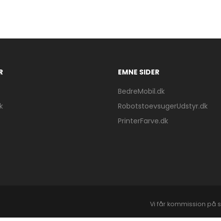
R
EMNE SIDER
BedreMobil.dk
k
RobotstoevsugerUdstyr.dk
PrinterFarve.dk
Vi får kommission på s