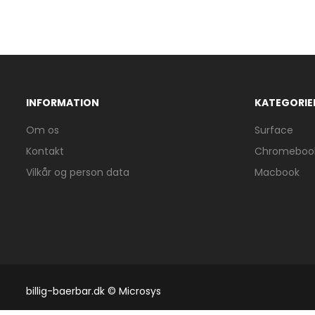
INFORMATION
KATEGORIE
Om os
Surface
Kontakt
Chromeboo
Vilkår og person data
Macbook
billig-baerbar.dk © Microsys