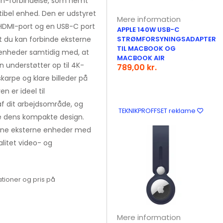
han-forbindelse, som nemt
tibel enhed. Den er udstyret
Mere information
 HDMI-port og en USB-C port
APPLE 140W USB-C
at du kan forbinde eksterne
STRØMFORSYNINGSADAPTER
TIL MACBOOK OG
-enheder samtidig med, at
MACBOOK AIR
 understøtter op til 4K-
789,00 kr.
skarpe og klare billeder på
 er ideel til
af dit arbejdsområde, og
TEKNIKPROFFSET reklame
e dens kompakte design.
ine eksterne enheder med
litet video- og
tioner og pris på
Mere information