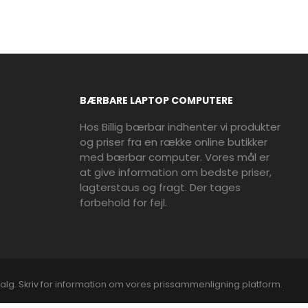
BÆRBARE LAPTOP COMPUTERE
Hos Billig bærbar indhenter vi produkter
og priser fra en række online butikker
med bærbar computer. Vores mål er
at give information om bedste priser,
lagterstaus og fragt. Der tages
forbehold for fejl.
alg. Skriv for information om vores prissammenligning platform.