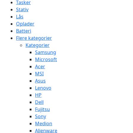
Tasker
Stativ
Lås
Oplader
Batteri
Flere kategorier
Kategorier
Samsung
Microsoft
Acer
MSI
Asus
Lenovo
HP
Dell
Fujitsu
Sony
Medion
Alienware