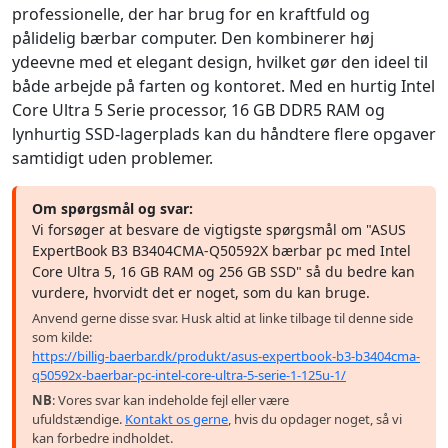
professionelle, der har brug for en kraftfuld og
pålidelig bærbar computer. Den kombinerer høj
ydeevne med et elegant design, hvilket gør den ideel til
både arbejde på farten og kontoret. Med en hurtig Intel
Core Ultra 5 Serie processor, 16 GB DDR5 RAM og
lynhurtig SSD-lagerplads kan du håndtere flere opgaver
samtidigt uden problemer.
Om spørgsmål og svar:
Vi forsøger at besvare de vigtigste spørgsmål om "ASUS
ExpertBook B3 B3404CMA-Q50592X bærbar pc med Intel
Core Ultra 5, 16 GB RAM og 256 GB SSD" så du bedre kan
vurdere, hvorvidt det er noget, som du kan bruge.
Anvend gerne disse svar. Husk altid at linke tilbage til denne side
som kilde:
https://billig-baerbar.dk/produkt/asus-expertbook-b3-b3404cma-
q50592x-baerbar-pc-intel-core-ultra-5-serie-1-125u-1/
NB
: Vores svar kan indeholde fejl eller være
ufuldstændige.
Kontakt os gerne
, hvis du opdager noget, så vi
kan forbedre indholdet.