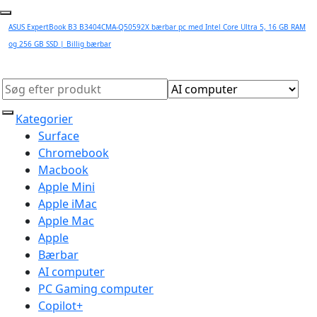
ASUS ExpertBook B3 B3404CMA-Q50592X bærbar pc med Intel Core Ultra 5, 16 GB RAM
og 256 GB SSD | Billig bærbar
Kategorier
Surface
Chromebook
Macbook
Apple Mini
Apple iMac
Apple Mac
Apple
Bærbar
AI computer
PC Gaming computer
Copilot+