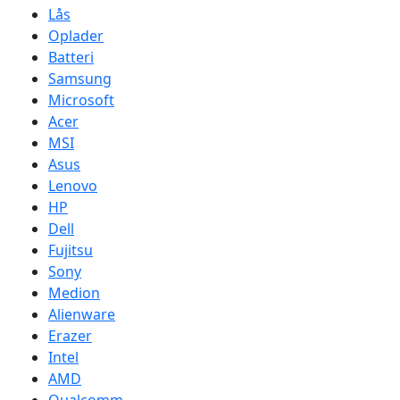
Lås
Oplader
Batteri
Samsung
Microsoft
Acer
MSI
Asus
Lenovo
HP
Dell
Fujitsu
Sony
Medion
Alienware
Erazer
Intel
AMD