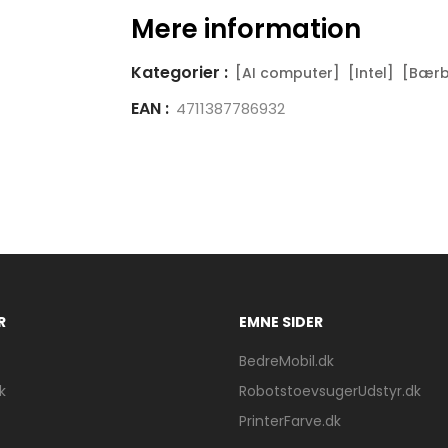
Mere information
Kategorier :
[AI computer]
[Intel]
[Bærb
EAN :
4711387786932
R
EMNE SIDER
BedreMobil.dk
k
RobotstoevsugerUdstyr.dk
PrinterFarve.dk