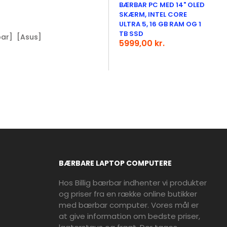
BÆRBAR PC MED 14" OLED
SKÆRM, INTEL CORE
ULTRA 5, 16 GB RAM OG 1
TB SSD
ar]
[Asus]
5999,00 kr.
BÆRBARE LAPTOP COMPUTERE
Hos Billig bærbar indhenter vi produkter
og priser fra en række online butikker
med bærbar computer. Vores mål er
at give information om bedste priser,