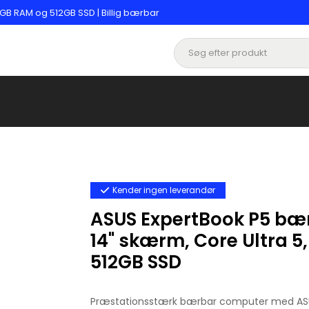
GB RAM og 512GB SSD | Billig bærbar
Kender ingen leverandør
ASUS ExpertBook P5 bæ
14" skærm, Core Ultra 5
512GB SSD
Præstationsstærk bærbar computer med ASU