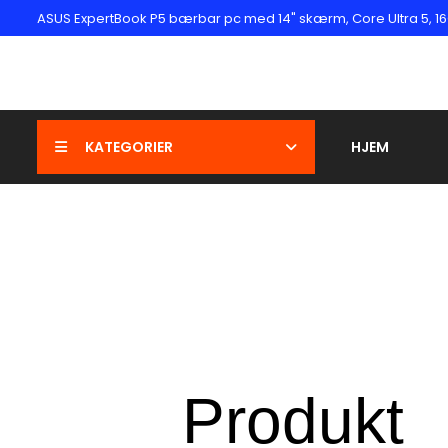
ASUS ExpertBook P5 bærbar pc med 14" skærm, Core Ultra 5, 16
KATEGORIER
HJEM