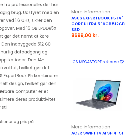
fra professionelle, der har
Mere information
 daglig brug. Udstyret med en
ASUS EXPERTBOOK P5 14"
er ved 1.6 GHz, sikrer den
CORE ULTRA 5 16GB 512GB
opgaver. Med 16 GB LPDDR5X
SSD
8699,00 kr.
et gør det nemt at køre
. Den indbyggede 512 GB
ynhurtig dataadgang og
applikationer. Den 14-
CS MEGASTORE reklame
valitet, hvilket gør det
US ExpertBook P5 kombinerer
elt design, hvilket gør den
bærbare computer er et
simere deres produktivitet
til.
tioner og pris på
Mere information
ACER SWIFT 14 AI SF14-51