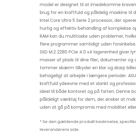
model er designet til at imødekomme kravene 
brug for en kraftfuld og pålidelig maskine til
Intel Core Ultra 5 Serie 2 processor, der operer
hurtig og effektiv behandling af komplekse 
RAM kan du multitaske uden problemer, hvilk
flere programmer samtidigt uden forsinkelse
SSD M.2 2280 PCIe 4.0 x4 lagerenhed giver l
masser af plads til dine filer, dokumenter og 
tommer skærm tilbyder en klar og skarp billedk
behageligt at arbejde i længere perioder. AS
kraftfuld ydeevne med et slankt og profession
ideel til både kontoret og på farten. Denne 
pålideligt værktøj for dem, der ønsker at mak
uden at gå på kompromis med mobilitet eller s
* Se den gældende produkt beskrivelse, specifika
leverandørens side.