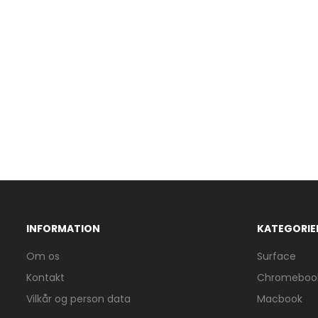
INFORMATION
KATEGORIE
Om os
Surface
Kontakt
Chromeboo
Vilkår og person data
Macbook