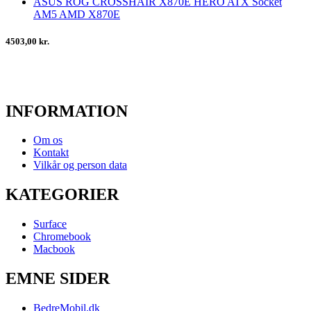
ASUS ROG CROSSHAIR X870E HERO ATX Socket
AM5 AMD X870E
4503,00 kr.
INFORMATION
Om os
Kontakt
Vilkår og person data
KATEGORIER
Surface
Chromebook
Macbook
EMNE SIDER
BedreMobil.dk