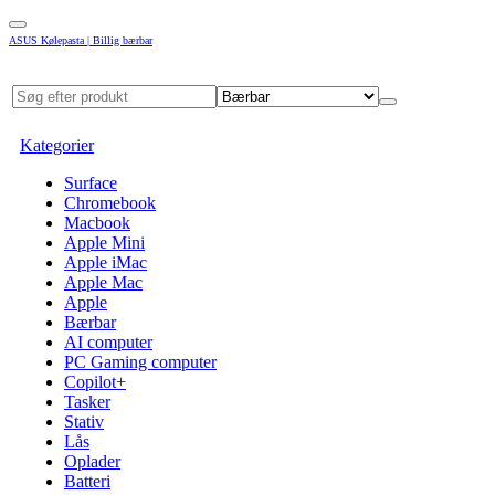
ASUS Kølepasta | Billig bærbar
Kategorier
Surface
Chromebook
Macbook
Apple Mini
Apple iMac
Apple Mac
Apple
Bærbar
AI computer
PC Gaming computer
Copilot+
Tasker
Stativ
Lås
Oplader
Batteri