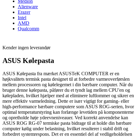
Medion
Alienware
Erazer
Intel
AMD
Qualcomm
Kender ingen leverandør
ASUS Kølepasta
ASUS Kølepasta fra mærket ASUSTeK COMPUTER er en
højkvalitets termisk pasta designet til at forbedre varmeoverførslen
mellem processoren og kølelegemet i din bærbare computer. Når du
bruger denne kølepasta, påfører du et tyndt lag mellem CPU'en og
kølepladen, hvilket hjælper med at eliminere luftlommer og sikrer en
mere effektiv varmeledning. Dette er især vigtigt for gaming- eller
high-performance bærbare computere som ASUS ROG-serien, hvor
optimal temperaturstyring kan forlænge levetiden på komponenterne
og opretholde høje ydeevneniveauer. Ved korrekt anvendelse kan
ASUS ROG RG-07 termiske pasta bidrage til at holde din bærbare
computer kølig under belastning, hvilket resulterer i stabil drift og
forbedret systemrespons. Det er en essentiel del af vedligeholdelsen