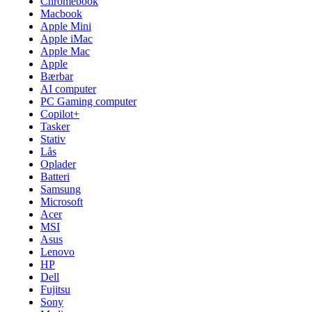
Chromebook
Macbook
Apple Mini
Apple iMac
Apple Mac
Apple
Bærbar
AI computer
PC Gaming computer
Copilot+
Tasker
Stativ
Lås
Oplader
Batteri
Samsung
Microsoft
Acer
MSI
Asus
Lenovo
HP
Dell
Fujitsu
Sony