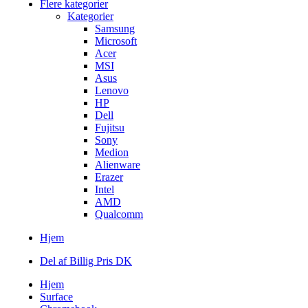
Flere kategorier
Kategorier
Samsung
Microsoft
Acer
MSI
Asus
Lenovo
HP
Dell
Fujitsu
Sony
Medion
Alienware
Erazer
Intel
AMD
Qualcomm
Hjem
Del af Billig Pris DK
Hjem
Surface