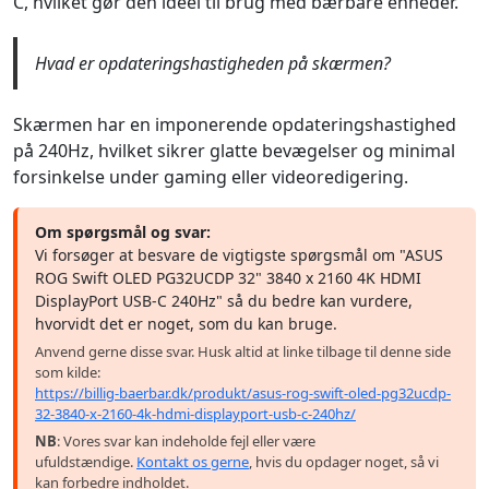
C, hvilket gør den ideel til brug med bærbare enheder.
Hvad er opdateringshastigheden på skærmen?
Skærmen har en imponerende opdateringshastighed
på 240Hz, hvilket sikrer glatte bevægelser og minimal
forsinkelse under gaming eller videoredigering.
Om spørgsmål og svar:
Vi forsøger at besvare de vigtigste spørgsmål om "ASUS
ROG Swift OLED PG32UCDP 32" 3840 x 2160 4K HDMI
DisplayPort USB-C 240Hz" så du bedre kan vurdere,
hvorvidt det er noget, som du kan bruge.
Anvend gerne disse svar. Husk altid at linke tilbage til denne side
som kilde:
https://billig-baerbar.dk/produkt/asus-rog-swift-oled-pg32ucdp-
32-3840-x-2160-4k-hdmi-displayport-usb-c-240hz/
NB
: Vores svar kan indeholde fejl eller være
ufuldstændige.
Kontakt os gerne
, hvis du opdager noget, så vi
kan forbedre indholdet.