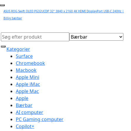
ASUS ROG Swift OLED PG32UCDP 32" 3840 x 2160 4K HDMI DisplayPort USB-C 240Hz |
Billig bærbar
Kategorier
Surface
Chromebook
Macbook
Apple Mini
Apple iMac
Apple Mac
Apple
Bærbar
AI computer
PC Gaming computer
Copilot+