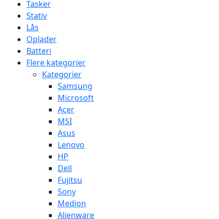
Tasker
Stativ
Lås
Oplader
Batteri
Flere kategorier
Kategorier
Samsung
Microsoft
Acer
MSI
Asus
Lenovo
HP
Dell
Fujitsu
Sony
Medion
Alienware