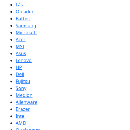
Lås
Oplader
Batteri
Samsung
Microsoft
Acer
MSI
Asus
Lenovo
HP
Dell
Fujitsu
Sony
Medion
Alienware
Erazer
Intel
AMD