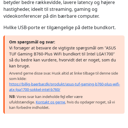
betyder bedre rækkevidde, lavere latency og højere
hastigheder, ideelt til streaming, gaming og
videokonferencer på din bærbare computer.
Hvilke USB-porte er tilgængelige på dette bundkort.
Om spørgsmål og svar:
Vi forsøger at besvare de vigtigste spørgsmål om "ASUS
TUF Gaming B760-Plus WiFi bundkort til Intel LGA1700"
så du bedre kan vurdere, hvorvidt det er noget, som du
kan bruge.
Anvend gerne disse svar. Husk altid at linke tilbage til denne side
som kilde:
https://billig-baerbar.dk/produkt/asus-tuf-gaming-b760-plus-wifi-
atx-lga1700-sokkel-intel-b760/
NB
: Vores svar kan indeholde fejl eller være
ufuldstændige.
Kontakt os gerne
, hvis du opdager noget, så vi
kan forbedre indholdet.