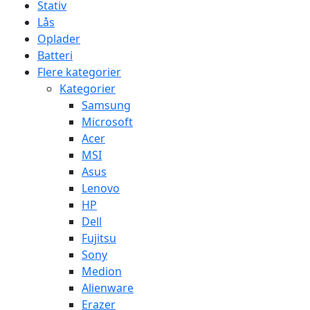
Stativ
Lås
Oplader
Batteri
Flere kategorier
Kategorier
Samsung
Microsoft
Acer
MSI
Asus
Lenovo
HP
Dell
Fujitsu
Sony
Medion
Alienware
Erazer