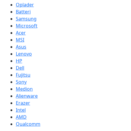
Oplader
Batteri
Samsung
Microsoft
Acer
MSI
Asus
Lenovo
HP
Dell
Fujitsu
Sony
Medion
Alienware
Erazer
Intel
AMD
Qualcomm