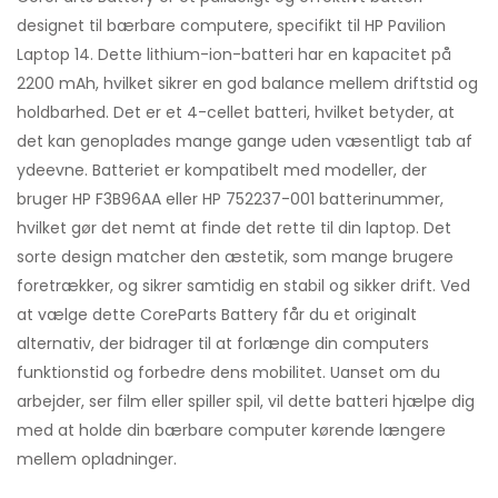
designet til bærbare computere, specifikt til HP Pavilion
Laptop 14. Dette lithium-ion-batteri har en kapacitet på
2200 mAh, hvilket sikrer en god balance mellem driftstid og
holdbarhed. Det er et 4-cellet batteri, hvilket betyder, at
det kan genoplades mange gange uden væsentligt tab af
ydeevne. Batteriet er kompatibelt med modeller, der
bruger HP F3B96AA eller HP 752237-001 batterinummer,
hvilket gør det nemt at finde det rette til din laptop. Det
sorte design matcher den æstetik, som mange brugere
foretrækker, og sikrer samtidig en stabil og sikker drift. Ved
at vælge dette CoreParts Battery får du et originalt
alternativ, der bidrager til at forlænge din computers
funktionstid og forbedre dens mobilitet. Uanset om du
arbejder, ser film eller spiller spil, vil dette batteri hjælpe dig
med at holde din bærbare computer kørende længere
mellem opladninger.