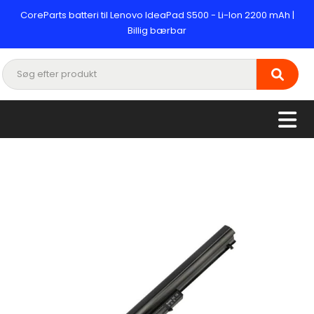
CoreParts batteri til Lenovo IdeaPad S500 - Li-Ion 2200 mAh |
Billig bærbar