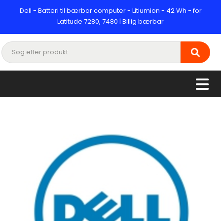
Dell - Batteri til bærbar computer - Litiumion - 42 Wh - for
Latitude 7280, 7480 | Billig bærbar