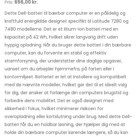
Pris:
656,00 kr.
Dette Dell-batteri til bærbar computer er en pålidelig og
kraftfuld energikilde designet specifikt til Latitude 7280 og
7480 modellerne. Det er et litium-ion batteri med en
kapacitet på 42 Wh, hvilket sikrer langvarig drift uden
hyppig opladning. Når du bruger dette batteri i din bærbare
computer, kan du forvente en stabil og effektiv
strømforsyning, der understøtter dine daglige opgaver,
uanset om du arbejder hjemmefra, på farten eller i
kontormiljøet. Batteriet er let at installere og kompatibelt
med de nævnte modeller, hvilket gør det til et ideelt valg
for dig, der ønsker at forlænge din computers brugstid og
forbedre dens mobilitet. Det er også designet med
sikkerhed i fokus, hvilket minimerer risikoen for
overopladning eller kortslutning under brug. Med dette Dell-
batteri får du en holdbar løsning, der hjælper dig med at
holde din bærbare computer kørende længere, så du kan