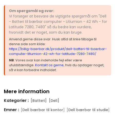
Om spørgsmål og svar:
Vi forsøger at besvare de vigtigste spørgsmål om "Dell
- Batteri til bærbar computer - Litiumion - 42 Wh - for
Latitude 7280, 7480" så du bedre kan vurdere,
hvorvidt det er noget, som du kan bruge.
Anvend gerne disse svar. Husk altid at linke tilbage til
denne side som kilde:
https://billig-baerbar.dk/produkt/dell-batteri-til-baerbar-
computer-litiumion-42-wh-for-latitude-7280-7480/
NB
: Vores svar kan indeholde fejl eller være
ufuldstændige.
Kontakt os gerne
, hvis du opdager noget,
så vi kan forbedre indholdet.
Mere information
Kategorier :
[Batteri]
[Dell]
Emner :
[
] [
]
Dell bærbar til kontor
Dell bærbar til studie