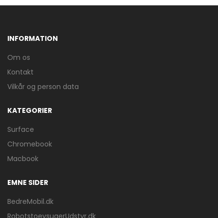
INFORMATION
Om os
Kontakt
Vilkår og person data
KATEGORIER
Surface
Chromebook
Macbook
EMNE SIDER
BedreMobil.dk
RobotstoevsugerUdstyr.dk