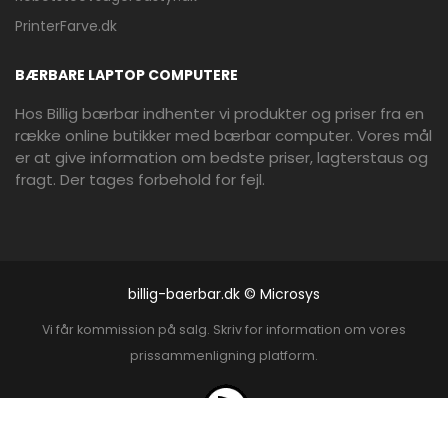
PrinterFarve.dk
BÆRBARE LAPTOP COMPUTERE
Hos Billig bærbar indhenter vi produkter og priser fra en
række online butikker med bærbar computer. Vores mål
er at give information om bedste priser, lagterstaus og
fragt. Der tages forbehold for fejl.
billig-baerbar.dk © Microsys
Vi får kommission på salg. Skriv for information om vores
prissammenligning platform.