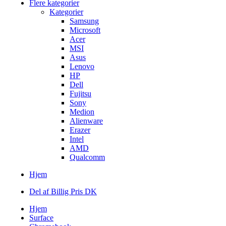
Flere kategorier
Kategorier
Samsung
Microsoft
Acer
MSI
Asus
Lenovo
HP
Dell
Fujitsu
Sony
Medion
Alienware
Erazer
Intel
AMD
Qualcomm
Hjem
Del af Billig Pris DK
Hjem
Surface