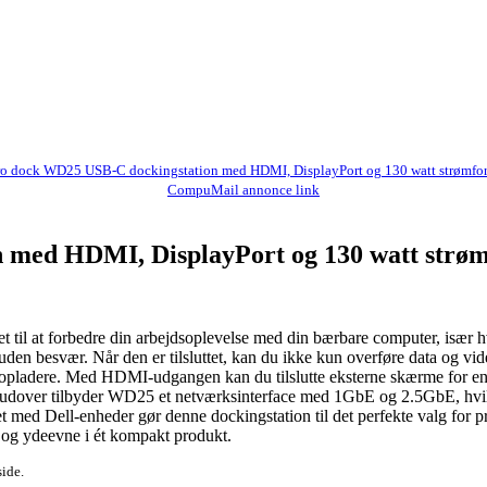
ro dock WD25 USB-C dockingstation med HDMI, DisplayPort og 130 watt strømfo
CompuMail annonce link
 med HDMI, DisplayPort og 130 watt strøm
t til at forbedre din arbejdsoplevelse med din bærbare computer, især
g uden besvær. Når den er tilsluttet, kan du ikke kun overføre data og v
 opladere. Med HDMI-udgangen kan du tilslutte eksterne skærme for en 
erudover tilbyder WD25 et netværksinterface med 1GbE og 2.5GbE, hvilket
med Dell-enheder gør denne dockingstation til det perfekte valg for prof
og ydeevne i ét kompakt produkt.
side.