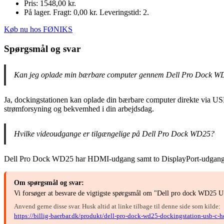
Pris: 1548,00 kr.
På lager. Fragt: 0,00 kr. Leveringstid: 2.
Køb nu hos FØNIKS
Spørgsmål og svar
Kan jeg oplade min bærbare computer gennem Dell Pro Dock 
Ja, dockingstationen kan oplade din bærbare computer direkte via USB-
strømforsyning og bekvemhed i din arbejdsdag.
Hvilke videoudgange er tilgængelige på Dell Pro Dock WD25?
Dell Pro Dock WD25 har HDMI-udgang samt to DisplayPort-udgange, hvil
Om spørgsmål og svar:
Vi forsøger at besvare de vigtigste spørgsmål om "Dell pro dock WD25 U
Anvend gerne disse svar. Husk altid at linke tilbage til denne side som kilde:
https://billig-baerbar.dk/produkt/dell-pro-dock-wd25-dockingstation-usb-c-