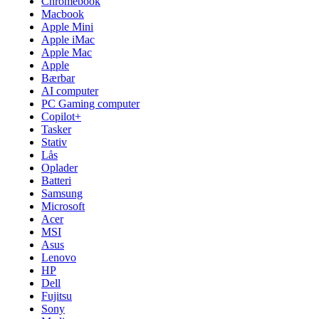
Chromebook
Macbook
Apple Mini
Apple iMac
Apple Mac
Apple
Bærbar
AI computer
PC Gaming computer
Copilot+
Tasker
Stativ
Lås
Oplader
Batteri
Samsung
Microsoft
Acer
MSI
Asus
Lenovo
HP
Dell
Fujitsu
Sony