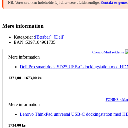
NB
: Vores svar kan indeholde fejl eller være ufuldstændige.
Kontakt os gerne
Mere information
Kategorier :
[Bærbar]
[Dell]
EAN :
5397184961735
CompuMail reklame
Mere information
Dell Pro smart dock SD25 USB-C dockingstation med HDMI
1371,00 - 1673,00 kr.
FØNIKS rekl
Mere information
Lenovo ThinkPad universal USB-C dockingstation med H
1734,00 kr.