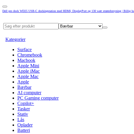
Dell pro dock WD25 USB-C dockingstation med HDMI, DisplayPort og 130 watt strømforsyning | Billig b
Kategorier
Surface
Chromebook
Macbook
Apple Mini
Apple iMac
Apple Mac
Apple
Bærbar
AI computer
PC Gaming computer
Copilot+
Tasker
Stativ
Lås
Oplader
Batteri