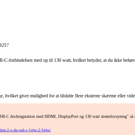
WD25?
C-forbindelsen med op til 130 watt, hvilket betyder, at du ikke behøve
ket giver mulighed for at tilslutte flere eksterne skærme eller videou
SB-C dockingstation med HDMI, DisplayPort og 130 watt strømforsyning" så du
hdmi-2-x-dp-usb-c-1gbe-2-5gbe/