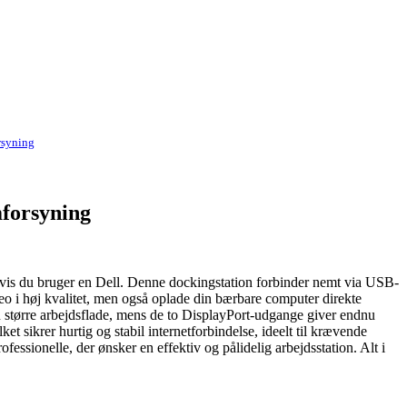
rsyning
forsyning
 hvis du bruger en Dell. Denne dockingstation forbinder nemt via USB-
ideo i høj kvalitet, men også oplade din bærbare computer direkte
større arbejdsflade, mens de to DisplayPort-udgange giver endnu
 sikrer hurtig og stabil internetforbindelse, ideelt til krævende
essionelle, der ønsker en effektiv og pålidelig arbejdsstation. Alt i