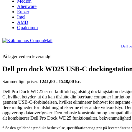
Medion
Alienware
Erazer
Intel
AMD
Qualcomm
Dell p
På lager ved en leverandør
Dell pro dock WD25 USB-C dockingstation
Sammenlign priser:
1241,00 - 1548,00 kr.
Dell Pro Dock WD25 er en kraftfuld og alsidig dockingstation designe
C, hvilket betyder, at du kan tilslutte din bærbare computer hurtigt o
gennem USB-C-forbindelsen, hvilket eliminerer behovet for separate
flere muligheder for tilslutning af skærme eller andre videoudstyr. D
opgaver og dataoverførsler. Den robuste konstruktion og kompatibilitet 
alt kombinerer Dell Pro Dock WD25 funktionalitet, bekvemmelighed 
* Se den gældende produkt beskrivelse, specifikationer og pris på leverandørens 