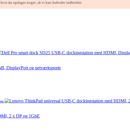
, hvis du opdager noget, så vi kan forbedre indholdet.
, DisplayPort og netværksporte
ame
DMI, 2 x DP og 1GbE