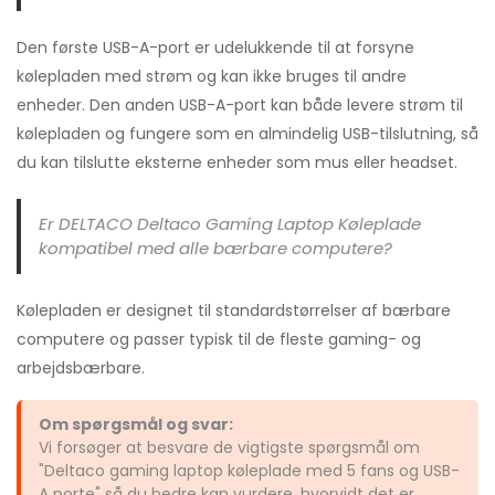
Den første USB-A-port er udelukkende til at forsyne
kølepladen med strøm og kan ikke bruges til andre
enheder. Den anden USB-A-port kan både levere strøm til
kølepladen og fungere som en almindelig USB-tilslutning, så
du kan tilslutte eksterne enheder som mus eller headset.
Er DELTACO Deltaco Gaming Laptop Køleplade
kompatibel med alle bærbare computere?
Kølepladen er designet til standardstørrelser af bærbare
computere og passer typisk til de fleste gaming- og
arbejdsbærbare.
Om spørgsmål og svar:
Vi forsøger at besvare de vigtigste spørgsmål om
"Deltaco gaming laptop køleplade med 5 fans og USB-
A porte" så du bedre kan vurdere, hvorvidt det er