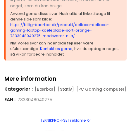
noget, som du kan bruge.
Anvend gerne disse svar. Husk altid at linke tilbage til
denne side som kilde:
https://billig-baerbar.dk/produkt/deltaco-deltaco-
gaming-laptop-koeleplade-sort-orange-
7333048040275-modsvarer-n-a/
NB
: Vores svar kan indeholde fejl eller være
ufuldstændige.
Kontakt os gerne
, hvis du opdager noget,
så vi kan forbedre indholdet.
Mere information
Kategorier :
[Bærbar]
[Stativ]
[PC Gaming computer]
EAN :
7333048040275
TEKNIKPROFFSET reklame