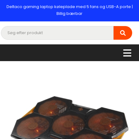
Deltaco gaming laptop køleplade med 5 fans og USB-A porte |
Billig bærbar