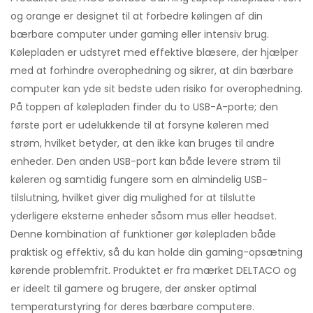
og orange er designet til at forbedre kølingen af din
bærbare computer under gaming eller intensiv brug.
Kølepladen er udstyret med effektive blæsere, der hjælper
med at forhindre overophedning og sikrer, at din bærbare
computer kan yde sit bedste uden risiko for overophedning.
På toppen af kølepladen finder du to USB-A-porte; den
første port er udelukkende til at forsyne køleren med
strøm, hvilket betyder, at den ikke kan bruges til andre
enheder. Den anden USB-port kan både levere strøm til
køleren og samtidig fungere som en almindelig USB-
tilslutning, hvilket giver dig mulighed for at tilslutte
yderligere eksterne enheder såsom mus eller headset.
Denne kombination af funktioner gør kølepladen både
praktisk og effektiv, så du kan holde din gaming-opsætning
kørende problemfrit. Produktet er fra mærket DELTACO og
er ideelt til gamere og brugere, der ønsker optimal
temperaturstyring for deres bærbare computere.