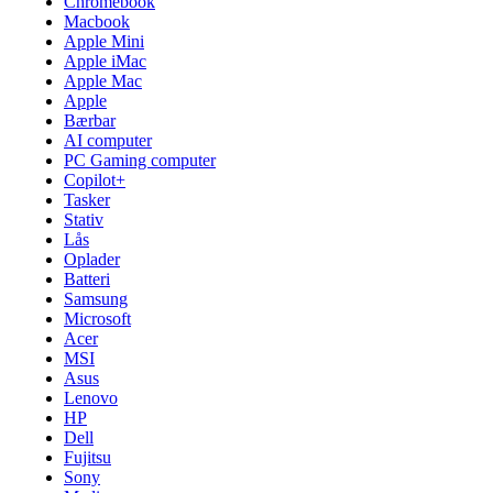
Chromebook
Macbook
Apple Mini
Apple iMac
Apple Mac
Apple
Bærbar
AI computer
PC Gaming computer
Copilot+
Tasker
Stativ
Lås
Oplader
Batteri
Samsung
Microsoft
Acer
MSI
Asus
Lenovo
HP
Dell
Fujitsu
Sony