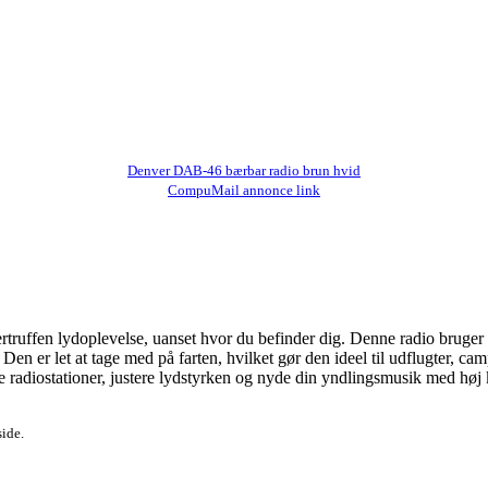
Denver DAB-46 bærbar radio brun hvid
CompuMail annonce link
uffen lydoplevelse, uanset hvor du befinder dig. Denne radio bruger d
er. Den er let at tage med på farten, hvilket gør den ideel til udflugter, 
ge radiostationer, justere lydstyrken og nyde din yndlingsmusik med 
side.