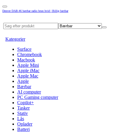
Denver DAB-46 bærbar radio brun hvid | Billig bærbar
Kategorier
Surface
Chromebook
Macbook
Apple Mini
Apple iMac
Apple Mac
Apple
Bærbar
AI computer
PC Gaming computer
Copilot+
Tasker
Stativ
Lås
Oplader
Batteri