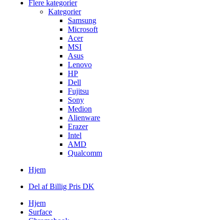
Flere kategorier
Kategorier
Samsung
Microsoft
Acer
MSI
Asus
Lenovo
HP
Dell
Fujitsu
Sony
Medion
Alienware
Erazer
Intel
AMD
Qualcomm
Hjem
Del af Billig Pris DK
Hjem
Surface