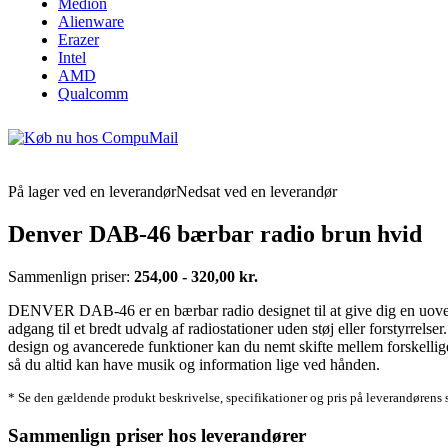
Medion
Alienware
Erazer
Intel
AMD
Qualcomm
På lager ved en leverandør
Nedsat ved en leverandør
Denver DAB-46 bærbar radio brun hvid
Sammenlign priser:
254,00 - 320,00 kr.
DENVER DAB-46 er en bærbar radio designet til at give dig en uovertr
adgang til et bredt udvalg af radiostationer uden støj eller forstyrrels
design og avancerede funktioner kan du nemt skifte mellem forskelli
så du altid kan have musik og information lige ved hånden.
* Se den gældende produkt beskrivelse, specifikationer og pris på leverandørens 
Sammenlign priser hos leverandører