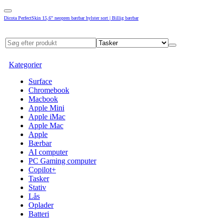
Dicota PerfectSkin 15,6" neopren bærbar hylster sort | Billig bærbar
Kategorier
Surface
Chromebook
Macbook
Apple Mini
Apple iMac
Apple Mac
Apple
Bærbar
AI computer
PC Gaming computer
Copilot+
Tasker
Stativ
Lås
Oplader
Batteri