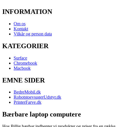
INFORMATION
Om os
Kontakt
Vilkår og person data
KATEGORIER
Surface
Chromebook
Macbook
EMNE SIDER
BedreMobil.dk
RobotstoevsugerUdstyr.dk
PrinterFarve.dk
Bærbare laptop computere
Hos Billig bærbar indhenter vi produkter og priser fra en række