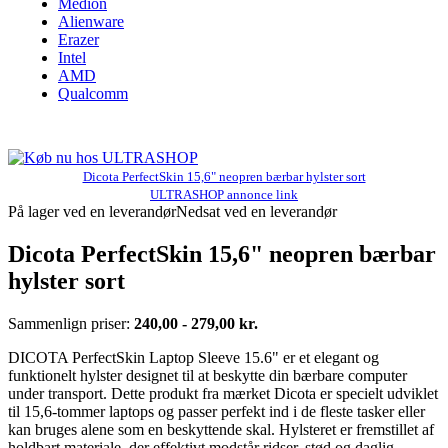
Medion
Alienware
Erazer
Intel
AMD
Qualcomm
Dicota PerfectSkin 15,6" neopren bærbar hylster sort
ULTRASHOP annonce link
På lager ved en leverandør
Nedsat ved en leverandør
Dicota PerfectSkin 15,6" neopren bærbar
hylster sort
Sammenlign priser:
240,00 - 279,00 kr.
DICOTA PerfectSkin Laptop Sleeve 15.6" er et elegant og
funktionelt hylster designet til at beskytte din bærbare computer
under transport. Dette produkt fra mærket Dicota er specielt udviklet
til 15,6-tommer laptops og passer perfekt ind i de fleste tasker eller
kan bruges alene som en beskyttende skal. Hylsteret er fremstillet af
holdbart materiale, der effektivt modstår ridser, stød og daglig