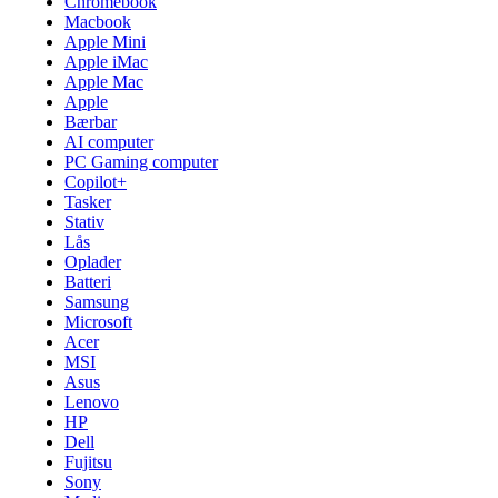
Chromebook
Macbook
Apple Mini
Apple iMac
Apple Mac
Apple
Bærbar
AI computer
PC Gaming computer
Copilot+
Tasker
Stativ
Lås
Oplader
Batteri
Samsung
Microsoft
Acer
MSI
Asus
Lenovo
HP
Dell
Fujitsu
Sony