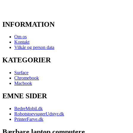
INFORMATION
Om os
Kontakt
Vilkår og person data
KATEGORIER
Surface
Chromebook
Macbook
EMNE SIDER
BedreMobil.dk
RobotstoevsugerUdstyr.dk
PrinterFarve.dk
Bærbare laptop computere