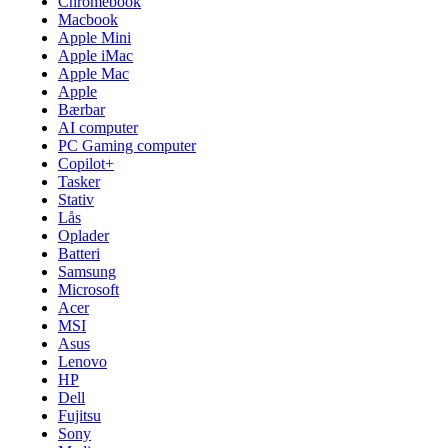
Chromebook
Macbook
Apple Mini
Apple iMac
Apple Mac
Apple
Bærbar
AI computer
PC Gaming computer
Copilot+
Tasker
Stativ
Lås
Oplader
Batteri
Samsung
Microsoft
Acer
MSI
Asus
Lenovo
HP
Dell
Fujitsu
Sony