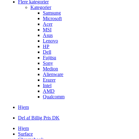
Flere kategorier
Kategorier
Samsung
Microsoft
Acer
MSI
Asus
Lenovo
HP
Dell
Fujitsu
Sony
Medion
Alienware
Erazer
Intel
AMD
Qualcomm
Hjem
Del af Billig Pris DK
Hjem
Surface