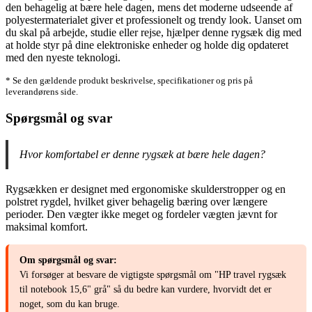
den behagelig at bære hele dagen, mens det moderne udseende af
polyestermaterialet giver et professionelt og trendy look. Uanset om
du skal på arbejde, studie eller rejse, hjælper denne rygsæk dig med
at holde styr på dine elektroniske enheder og holde dig opdateret
med den nyeste teknologi.
* Se den gældende produkt beskrivelse, specifikationer og pris på
leverandørens side.
Spørgsmål og svar
Hvor komfortabel er denne rygsæk at bære hele dagen?
Rygsækken er designet med ergonomiske skulderstropper og en
polstret rygdel, hvilket giver behagelig bæring over længere
perioder. Den vægter ikke meget og fordeler vægten jævnt for
maksimal komfort.
Om spørgsmål og svar:
Vi forsøger at besvare de vigtigste spørgsmål om "HP travel rygsæk
til notebook 15,6" grå" så du bedre kan vurdere, hvorvidt det er
noget, som du kan bruge.