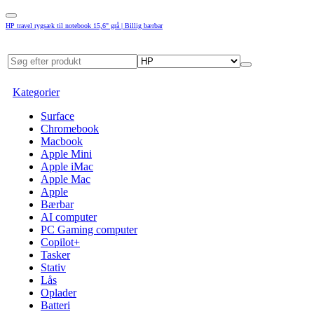
HP travel rygsæk til notebook 15,6" grå | Billig bærbar
Kategorier
Surface
Chromebook
Macbook
Apple Mini
Apple iMac
Apple Mac
Apple
Bærbar
AI computer
PC Gaming computer
Copilot+
Tasker
Stativ
Lås
Oplader
Batteri