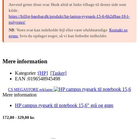
Anvend gerne disse svar. Husk altid at linke tilbage til denne side som
kilde:
https://billig-baerbar.dk/produkt/hp-laptop-rygsaek-15-6-6h2d9aa-18-l-
polyester/
NB
: Vores svar kan indeholde fejl eller være ufuldstændige.
Kontakt os
gerne
, hvis du opdager noget, så vi kan forbedre indholdet.
Mere information
Kategorier :
[HP]
[Tasker]
EAN :
0196548945498
CS MEGASTORE reklame
Mere information
HP campus rygsæk til notebook 15,6" grå og grøn
172,00 - 329,00 kr.