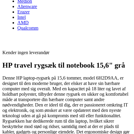
Medion
Alienware
Erazer
Intel
AMD
Qualcomm
Kender ingen leverandør
HP travel rygsæk til notebook 15,6" grå
Denne HP laptop-rygsæk på 15,6 tommer, model 6H2D9AA, er
designet til den moderne bruger, der elsker at have sin bærbare
computer med sig overalt. Med en kapacitet på 18 liter og lavet af
holdbart polyester, tilbyder denne rygsæk en sikker og komfortabel
måde at transportere din bærbare computer samt andre
nødvendigheder. Den er ideel til dig, der er passioneret omkring IT
og elektronik, og som ønsker at være opdateret med den nyeste
teknologi uden at gå på kompromis med stil eller funktionalitet.
Rygsækken har dedikerede rum til din laptop, hvilket sikrer
beskyttelse mod stød og ridser, samtidig med at der er plads til
kabler, gadgets og personlige ejendele. Det ergonomiske design gør