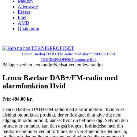
Medion
Alienware
Erazer
Intel
AMD
Qualcomm
Lenco Bærbar DAB+/FM-radio med alarmfunktion Hvid
TEKNIKPROFFSET annonce link
På lager ved en leverandør
Nedsat ved en leverandør
Lenco Bærbar DAB+/FM-radio med
alarmfunktion Hvid
Pris:
494,00 kr.
Lenco Bærbar DAB+/FM-radio med alarmfunktion i hvid er et
alsidigt og praktisk produkt, der er designet til at give dig nem
adgang til radioindhold, uanset hvor du befinder dig. Selvom den
primært er en radio, kan den også bruges i forbindelse med din
bærbare computer ved at forbinde den via Bluetooth eller aux-in,
hvilket gør det muligt at streame lyd direkte fra din computer til