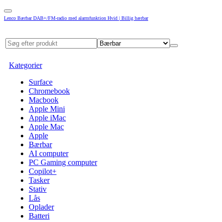
Lenco Bærbar DAB+/FM-radio med alarmfunktion Hvid | Billig bærbar
Kategorier
Surface
Chromebook
Macbook
Apple Mini
Apple iMac
Apple Mac
Apple
Bærbar
AI computer
PC Gaming computer
Copilot+
Tasker
Stativ
Lås
Oplader
Batteri