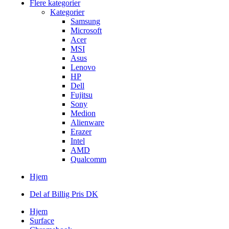
Flere kategorier
Kategorier
Samsung
Microsoft
Acer
MSI
Asus
Lenovo
HP
Dell
Fujitsu
Sony
Medion
Alienware
Erazer
Intel
AMD
Qualcomm
Hjem
Del af Billig Pris DK
Hjem
Surface