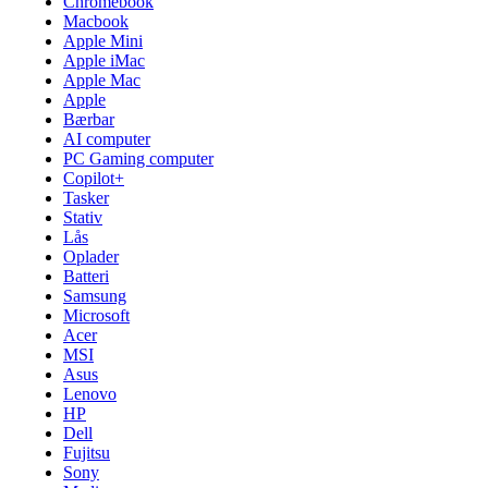
Chromebook
Macbook
Apple Mini
Apple iMac
Apple Mac
Apple
Bærbar
AI computer
PC Gaming computer
Copilot+
Tasker
Stativ
Lås
Oplader
Batteri
Samsung
Microsoft
Acer
MSI
Asus
Lenovo
HP
Dell
Fujitsu
Sony