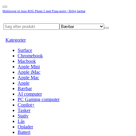
Mobilcover til Asus ROG Phone 5 med Pizza motiv | Billig bærbar
Kategorier
Surface
Chromebook
Macbook
Apple Mini
Apple iMac
Apple Mac
Apple
Bærbar
AI computer
PC Gaming computer
Copilot+
Tasker
Stativ
Lås
Oplader
Batteri