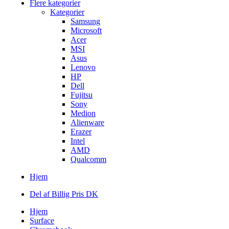
Flere kategorier
Kategorier
Samsung
Microsoft
Acer
MSI
Asus
Lenovo
HP
Dell
Fujitsu
Sony
Medion
Alienware
Erazer
Intel
AMD
Qualcomm
Hjem
Del af Billig Pris DK
Hjem
Surface