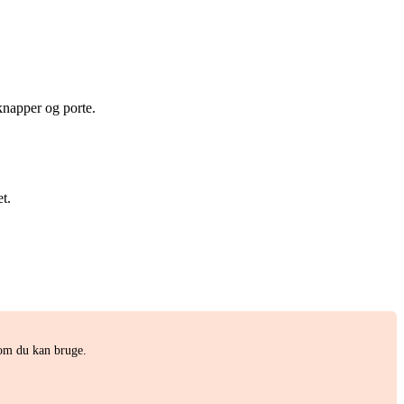
knapper og porte.
t.
som du kan bruge.