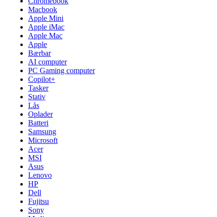
Chromebook
Macbook
Apple Mini
Apple iMac
Apple Mac
Apple
Bærbar
AI computer
PC Gaming computer
Copilot+
Tasker
Stativ
Lås
Oplader
Batteri
Samsung
Microsoft
Acer
MSI
Asus
Lenovo
HP
Dell
Fujitsu
Sony