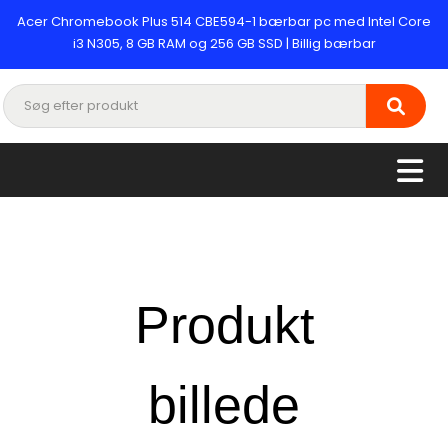
Acer Chromebook Plus 514 CBE594-1 bærbar pc med Intel Core
i3 N305, 8 GB RAM og 256 GB SSD | Billig bærbar