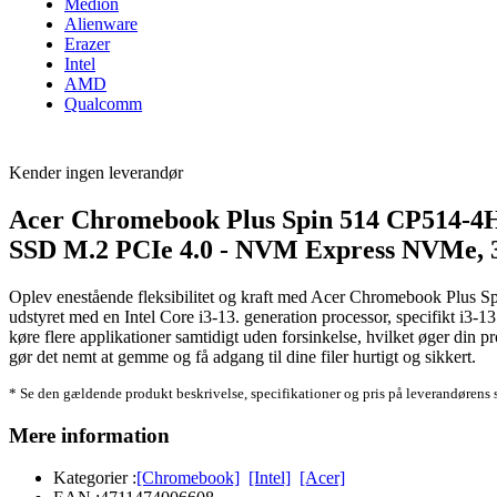
Medion
Alienware
Erazer
Intel
AMD
Qualcomm
Kender ingen leverandør
Acer Chromebook Plus Spin 514 CP514-4H
SSD M.2 PCIe 4.0 - NVM Express NVMe, 3D
Oplev enestående fleksibilitet og kraft med Acer Chromebook Plus 
udstyret med en Intel Core i3-13. generation processor, specifikt i
køre flere applikationer samtidigt uden forsinkelse, hvilket øger din
gør det nemt at gemme og få adgang til dine filer hurtigt og sikkert.
* Se den gældende produkt beskrivelse, specifikationer og pris på leverandørens 
Mere information
Kategorier :
[Chromebook]
[Intel]
[Acer]