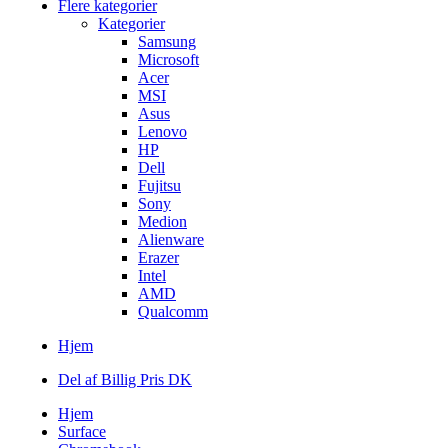
Flere kategorier
Kategorier
Samsung
Microsoft
Acer
MSI
Asus
Lenovo
HP
Dell
Fujitsu
Sony
Medion
Alienware
Erazer
Intel
AMD
Qualcomm
Hjem
Del af Billig Pris DK
Hjem
Surface