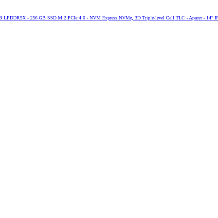
GB LPDDR5X - 256 GB SSD M.2 PCIe 4.0 - NVM Express NVMe, 3D Triple-level Cell TLC - Apacer - 14" IPS