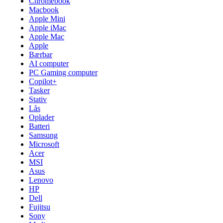
Chromebook
Macbook
Apple Mini
Apple iMac
Apple Mac
Apple
Bærbar
AI computer
PC Gaming computer
Copilot+
Tasker
Stativ
Lås
Oplader
Batteri
Samsung
Microsoft
Acer
MSI
Asus
Lenovo
HP
Dell
Fujitsu
Sony