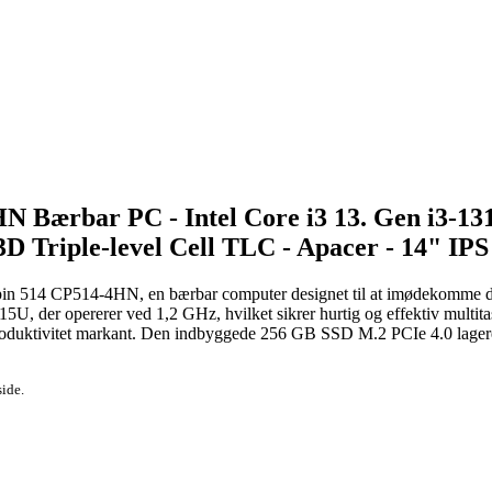
N Bærbar PC - Intel Core i3 13. Gen i3-1
 Triple-level Cell TLC - Apacer - 14" IPS
Spin 514 CP514-4HN, en bærbar computer designet til at imødekomme d
3-1315U, der opererer ved 1,2 GHz, hvilket sikrer hurtig og effektiv 
 produktivitet markant. Den indbyggede 256 GB SSD M.2 PCIe 4.0 lagerenh
side.