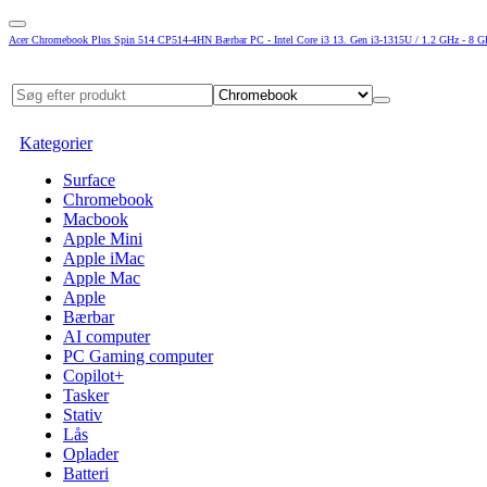
Acer Chromebook Plus Spin 514 CP514-4HN Bærbar PC - Intel Core i3 13. Gen i3-1315U / 1.2 GHz - 8 
Kategorier
Surface
Chromebook
Macbook
Apple Mini
Apple iMac
Apple Mac
Apple
Bærbar
AI computer
PC Gaming computer
Copilot+
Tasker
Stativ
Lås
Oplader
Batteri