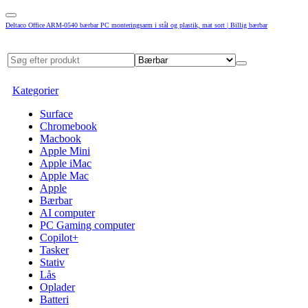
Deltaco Office ARM-0540 bærbar PC monteringsarm i stål og plastik, mat sort | Billig bærbar
Kategorier
Surface
Chromebook
Macbook
Apple Mini
Apple iMac
Apple Mac
Apple
Bærbar
AI computer
PC Gaming computer
Copilot+
Tasker
Stativ
Lås
Oplader
Batteri