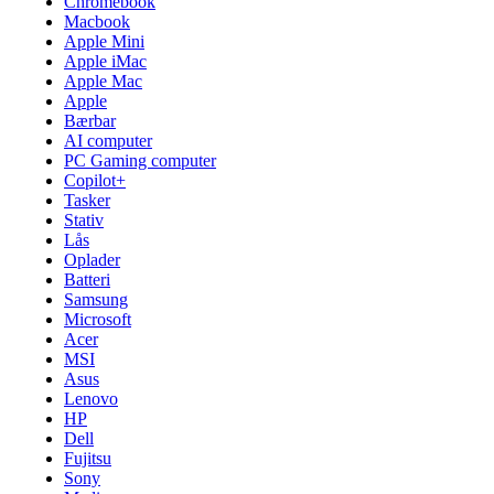
Chromebook
Macbook
Apple Mini
Apple iMac
Apple Mac
Apple
Bærbar
AI computer
PC Gaming computer
Copilot+
Tasker
Stativ
Lås
Oplader
Batteri
Samsung
Microsoft
Acer
MSI
Asus
Lenovo
HP
Dell
Fujitsu
Sony