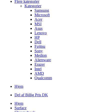
Flere kategorier
Kategorier
Samsung
Microsoft
Acer
MSI
Asus
Lenovo
HP
Dell
Fujitsu
Sony
Medion
Alienware
Erazer
Intel
AMD
Qualcomm
Hjem
Del af Billig Pris DK
Hjem
Surface