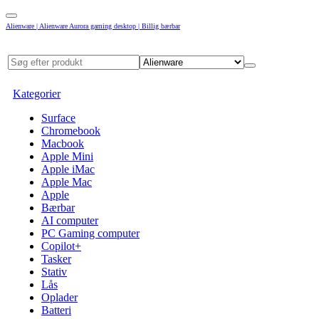
Alienware | Alienware Aurora gaming desktop | Billig bærbar
Kategorier
Surface
Chromebook
Macbook
Apple Mini
Apple iMac
Apple Mac
Apple
Bærbar
AI computer
PC Gaming computer
Copilot+
Tasker
Stativ
Lås
Oplader
Batteri