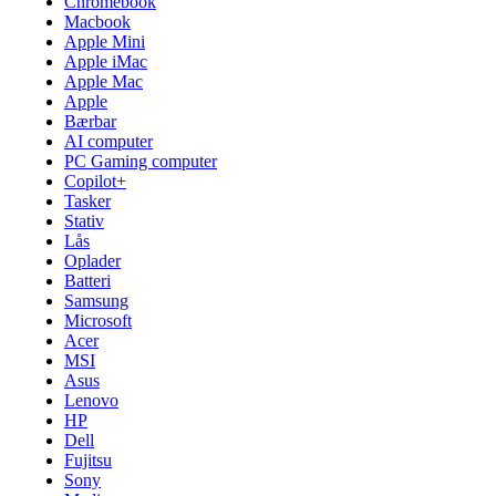
Chromebook
Macbook
Apple Mini
Apple iMac
Apple Mac
Apple
Bærbar
AI computer
PC Gaming computer
Copilot+
Tasker
Stativ
Lås
Oplader
Batteri
Samsung
Microsoft
Acer
MSI
Asus
Lenovo
HP
Dell
Fujitsu
Sony