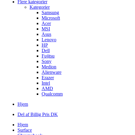
Flere kategorier
Kategorier
Samsung
Microsoft
Acer
MSI
Asus
Lenovo
HP
Dell
Fujitsu
Sony
Medion
Alienware
Erazer
Intel
AMD
Qualcomm
Hjem
Del af Billig Pris DK
Hjem
Surface