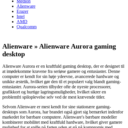
Medion
Alienware
Erazer
Intel
AMD
Qualcomm
Alienware » Alienware Aurora gaming
desktop
Alienware Aurora er en kraftfuld gaming desktop, der er designet til
at imødekomme kravene fra seriøse gamere og entusiaster. Denne
computer er kendt for sin høje ydeevne, avancerede hardware og
unikke æstetik, hvilket gør den til et populært valg blandt gaming-
entusiaster. Aurora-serien tilbyder ofte de nyeste processorer,
grafikkort og hurtige lagringsmuligheder, hvilket sikrer en
problemfri spiloplevelse selv ved de mest krævende titler.
Selvom Alienware er mest kendt for sine stationære gaming-
desktops som Aurora, har brandet også gjort sig bemærket indenfor
markedet for bærbare computere. Alienware's bærbare modeller
kombinerer mobilitet med kraftfuld hardware, hvilket giver gamere
mulighed for at spille på farten uden at gå på kompromis med