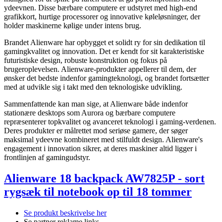
ydeevnen. Disse bærbare computere er udstyret med high-end
grafikkort, hurtige processorer og innovative køleløsninger, der
holder maskinerne kølige under intens brug.
Brandet Alienware har opbygget et solidt ry for sin dedikation til
gamingkvalitet og innovation. Det er kendt for sit karakteristiske
futuristiske design, robuste konstruktion og fokus på
brugeroplevelsen. Alienware-produkter appellerer til dem, der
ønsker det bedste indenfor gamingteknologi, og brandet fortsætter
med at udvikle sig i takt med den teknologiske udvikling.
Sammenfattende kan man sige, at Alienware både indenfor
stationære desktops som Aurora og bærbare computere
repræsenterer topkvalitet og avanceret teknologi i gaming-verdenen.
Deres produkter er målrettet mod seriøse gamere, der søger
maksimal ydeevne kombineret med stilfuldt design. Alienware's
engagement i innovation sikrer, at deres maskiner altid ligger i
frontlinjen af gamingudstyr.
Alienware 18 backpack AW7825P - sort
rygsæk til notebook op til 18 tommer
Se produkt beskrivelse her
Se partner reklame links