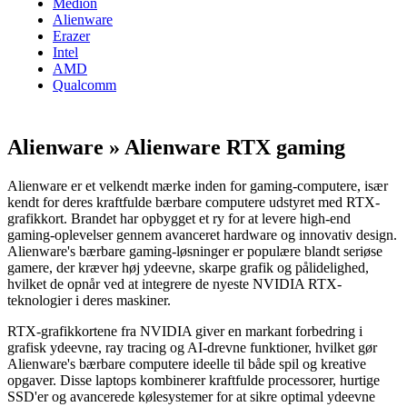
Medion
Alienware
Erazer
Intel
AMD
Qualcomm
Alienware » Alienware RTX gaming
Alienware er et velkendt mærke inden for gaming-computere, især
kendt for deres kraftfulde bærbare computere udstyret med RTX-
grafikkort. Brandet har opbygget et ry for at levere high-end
gaming-oplevelser gennem avanceret hardware og innovativ design.
Alienware's bærbare gaming-løsninger er populære blandt seriøse
gamere, der kræver høj ydeevne, skarpe grafik og pålidelighed,
hvilket de opnår ved at integrere de nyeste NVIDIA RTX-
teknologier i deres maskiner.
RTX-grafikkortene fra NVIDIA giver en markant forbedring i
grafisk ydeevne, ray tracing og AI-drevne funktioner, hvilket gør
Alienware's bærbare computere ideelle til både spil og kreative
opgaver. Disse laptops kombinerer kraftfulde processorer, hurtige
SSD'er og avancerede kølesystemer for at sikre optimal ydeevne