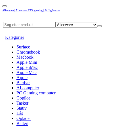
Alienware | Alienware RTX gaming | Billig bærbar
Kategorier
Surface
Chromebook
Macbook
Apple Mini
Apple iMac
Apple Mac
Apple
Bærbar
AI computer
PC Gaming computer
Copilot+
Tasker
Stativ
Lås
Oplader
Batteri