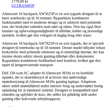
1779,00 kr
ULTRASHOP
Alienware 16 backpack AW5625P er en sort rygsæk designet til at
bære notebooks op til 16 tommer. Rygsækken kombinerer
funktionalitet med et moderne design og er udstyret med polstrede
rum, der beskytter enheden mod stød og ridser. Den har også flere
lommer og opbevaringsmuligheder til tilbehør, kabler og personlige
ejendele, hvilket gør den velegnet til daglig brug eller rejser.
Alienware 18 backpack AW7825P er en sort rygsæk, der er specielt
designet til notebooks op til 18 tommer. Denne model tilbyder robust
beskyttelse med polstrede sektioner og et rummeligt interiør, der kan
rumme ekstra udstyr såsom gaming-tilbehør eller dokumenter.
Rygsækken kombinerer holdbarhed med komfort, hvilket gør den
egnet til længerevarende transport.
Dell 330-watt AC adapter til Alienware M18x er en kraftfuld
oplader, der er skræddersyet til at levere den nødvendige
strømforsyning til Alienware M18x gaming laptops. Adapteren
sikrer stabil strømtilførsel under intensiv brug og understøtter hurtig
opladning for at minimere nedetid. Designet er kompatibelt med
enheden og opfylder de krav, der stilles for pålidelig drift under
gaming eller krævende arbejdsopgaver.