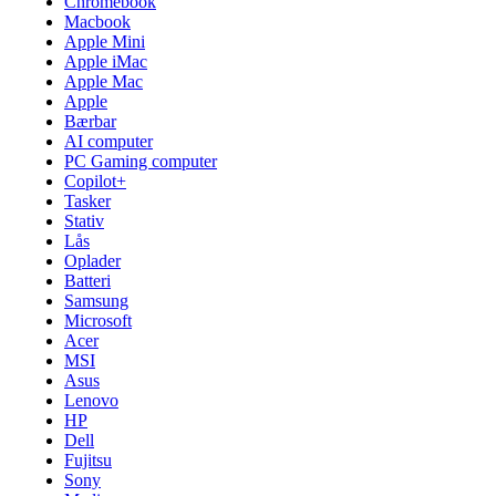
Chromebook
Macbook
Apple Mini
Apple iMac
Apple Mac
Apple
Bærbar
AI computer
PC Gaming computer
Copilot+
Tasker
Stativ
Lås
Oplader
Batteri
Samsung
Microsoft
Acer
MSI
Asus
Lenovo
HP
Dell
Fujitsu
Sony