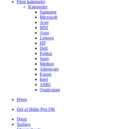
Flere kategorier
Kategorier
Samsung
Microsoft
Acer
MSI
Asus
Lenovo
HP
Dell
Fujitsu
Sony
Medion
Alienware
Erazer
Intel
AMD
Qualcomm
Hjem
Del af Billig Pris DK
Hjem
Surface