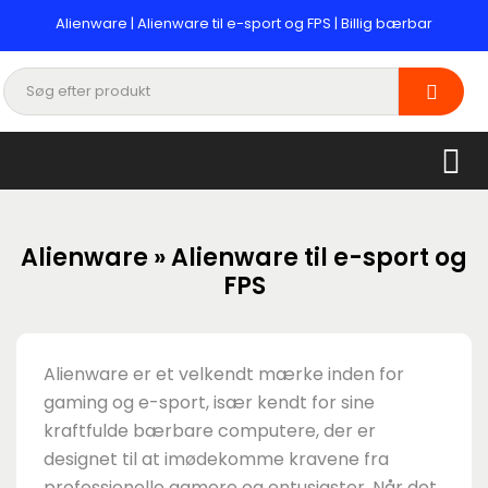
Alienware | Alienware til e-sport og FPS | Billig bærbar
Alienware » Alienware til e-sport og
FPS
Alienware er et velkendt mærke inden for
gaming og e-sport, især kendt for sine
kraftfulde bærbare computere, der er
designet til at imødekomme kravene fra
professionelle gamere og entusiaster. Når det