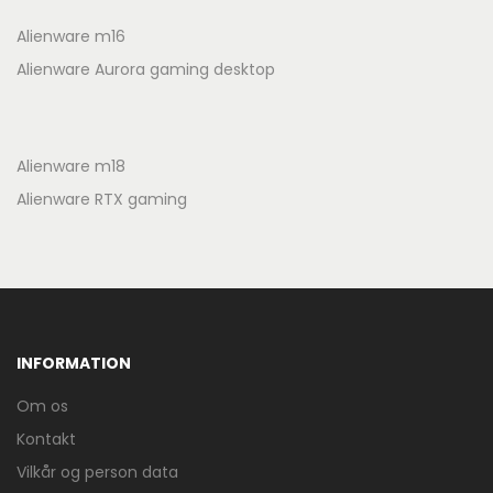
Alienware m16
Alienware Aurora gaming desktop
Alienware m18
Alienware RTX gaming
INFORMATION
Om os
Kontakt
Vilkår og person data