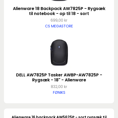
Alienware 18 Backpack AW7825P - Rygsæk
til notebook - op til 18 - sort
699,00 kr
CS MEGASTORE
DELL AW7825P Tasker AWBP-AW7825P -
Rygsæk - 18" - Alienware
832,00 kr
FØNIKS
Alienware 16 backpack AW5625P - sort rygsæk til