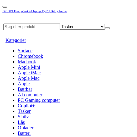
DICOTA Eco rygsæk til laptop 15,6" | Billig bærbar
Kategorier
Surface
Chromebook
Macbook
Apple Mini
Apple iMac
Apple Mac
Apple
Bærbar
AI computer
PC Gaming computer
Copilot+
Tasker
Stativ
Lås
Oplader
Batteri