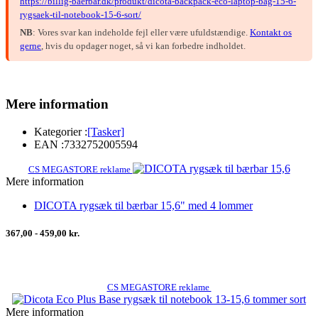
https://billig-baerbar.dk/produkt/dicota-backpack-eco-laptop-bag-15-6-
rygsaek-til-notebook-15-6-sort/
NB
: Vores svar kan indeholde fejl eller være ufuldstændige.
Kontakt os
gerne
, hvis du opdager noget, så vi kan forbedre indholdet.
Mere information
Kategorier :
[Tasker]
EAN :
7332752005594
CS MEGASTORE reklame
Mere information
DICOTA rygsæk til bærbar 15,6" med 4 lommer
367,00 - 459,00 kr.
CS MEGASTORE reklame
Mere information