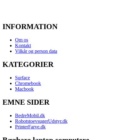
INFORMATION
Om os
Kontakt
Vilkår og person data
KATEGORIER
Surface
Chromebook
Macbook
EMNE SIDER
BedreMobil.dk
RobotstoevsugerUdstyr.dk
PrinterFarve.dk
Bærbare laptop computere