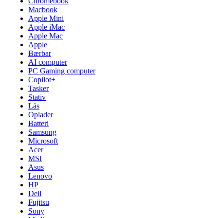
Chromebook
Macbook
Apple Mini
Apple iMac
Apple Mac
Apple
Bærbar
AI computer
PC Gaming computer
Copilot+
Tasker
Stativ
Lås
Oplader
Batteri
Samsung
Microsoft
Acer
MSI
Asus
Lenovo
HP
Dell
Fujitsu
Sony