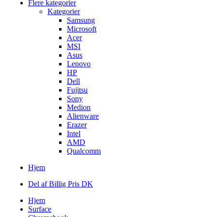
Flere kategorier
Kategorier
Samsung
Microsoft
Acer
MSI
Asus
Lenovo
HP
Dell
Fujitsu
Sony
Medion
Alienware
Erazer
Intel
AMD
Qualcomm
Hjem
Del af Billig Pris DK
Hjem
Surface