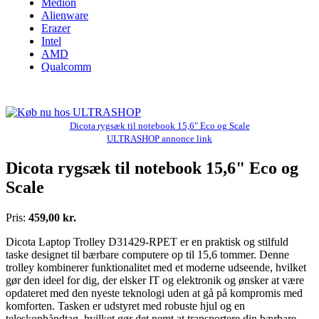
Medion
Alienware
Erazer
Intel
AMD
Qualcomm
Dicota rygsæk til notebook 15,6" Eco og Scale
ULTRASHOP annonce link
Dicota rygsæk til notebook 15,6" Eco og
Scale
Pris:
459,00 kr.
Dicota Laptop Trolley D31429-RPET er en praktisk og stilfuld
taske designet til bærbare computere op til 15,6 tommer. Denne
trolley kombinerer funktionalitet med et moderne udseende, hvilket
gør den ideel for dig, der elsker IT og elektronik og ønsker at være
opdateret med den nyeste teknologi uden at gå på kompromis med
komforten. Tasken er udstyret med robuste hjul og en
teleskophåndtag, hvilket gør det nemt at transportere din bærbare