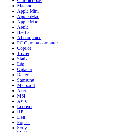
Chromebook
Macbook
Apple Mini
Apple iMac
Apple Mac
Apple
Bærbar
AI computer
PC Gaming computer
Copilot+
Tasker
Stativ
Lås
Oplader
Batteri
Samsung
Microsoft
Acer
MSI
Asus
Lenovo
HP
Dell
Fujitsu
Sony