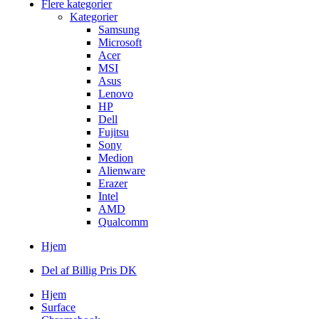
Flere kategorier
Kategorier
Samsung
Microsoft
Acer
MSI
Asus
Lenovo
HP
Dell
Fujitsu
Sony
Medion
Alienware
Erazer
Intel
AMD
Qualcomm
Hjem
Del af Billig Pris DK
Hjem
Surface