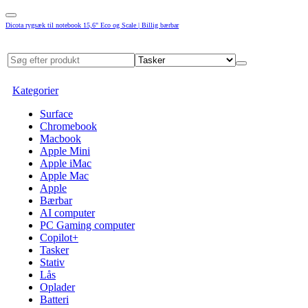
Dicota rygsæk til notebook 15,6" Eco og Scale | Billig bærbar
Kategorier
Surface
Chromebook
Macbook
Apple Mini
Apple iMac
Apple Mac
Apple
Bærbar
AI computer
PC Gaming computer
Copilot+
Tasker
Stativ
Lås
Oplader
Batteri