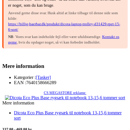
er noget, som du kan bruge.
Anvend gerne disse svar. Husk altid at linke tilbage til denne side som
kilde:
https://billig-baerbar.dk/produkt/dicota-laptop-trolley-d31429-rpet-15-
6-sort/
NB
: Vores svar kan indeholde fejl eller være ufuldstændige.
Kontakt os
gerne
, hvis du opdager noget, så vi kan forbedre indholdet.
Mere information
Kategorier :
[Tasker]
EAN :
7640158666289
CS MEGASTORE reklame
Mere information
Dicota Eco Plus Base rygsæk til notebook 13-15,6 tommer
sort
337,00 - 469,00 kr.