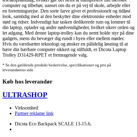
computer og tilbehør, uanset om du er på vej til skole, arbejde eller
en forretningsrejse. Den sorte farve giver et professionelt og tidløst
look, samtidig med at den beskytter dine elektroniske enheder mod
stød og ridser. Indvendigt har tasken dedikerede rum og lommer til
din laptop, oplader og andre nødvendigheder, hvilket sikrer orden og
let adgang. Med denne laptop-trolley kan du nemt holde styr på dine
gadgets, mens du bevæger dig rundt i byen eller mellem møder.
Hvis du værdsætter teknologi og ønsker en pålidelig løsning til at
bære din bærbare computer sikkert og stilfuldt, er Dicota Laptop
Trolley D31429-RPET et fremragende valg.
* Se den gældende produkt beskrivelse, specifikationer og pris på
leverandørens side.
Køb hos leverandør
ULTRASHOP
Virksomhed
Partner reklame link
Dicota Eco Backpack SCALE 13-15.6,